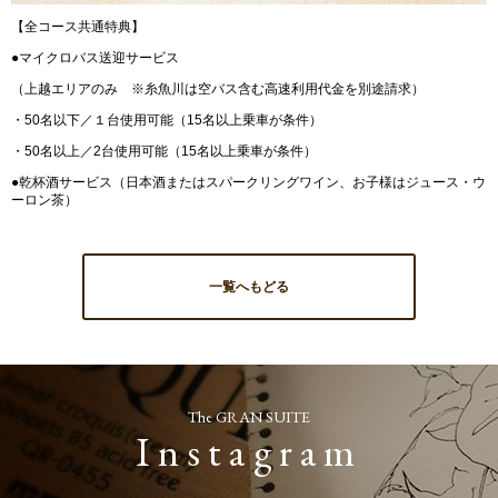
【全コース共通特典】
●マイクロバス送迎サービス
（上越エリアのみ ※糸魚川は空バス含む高速利用代金を別途請求）
・50名以下／１台使用可能（15名以上乗車が条件）
・50名以上／2台使用可能（15名以上乗車が条件）
●乾杯酒サービス（日本酒またはスパークリングワイン、お子様はジュース・ウ
ーロン茶）
一覧へもどる
The GRAN SUITE
Instagram