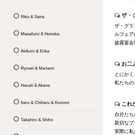
ザ・
Riku & Sana
ザ・グラ
Masafumi & Honoka
ルフェア
披露宴会
Akifumi & Erika
お二
Ryosei & Manami
とにかく
私たちの
Haruki & Akane
Itaru & Chiharu & Konomi
これ
自分たち
Takahiro & Shiho
親切なプ
実際に私