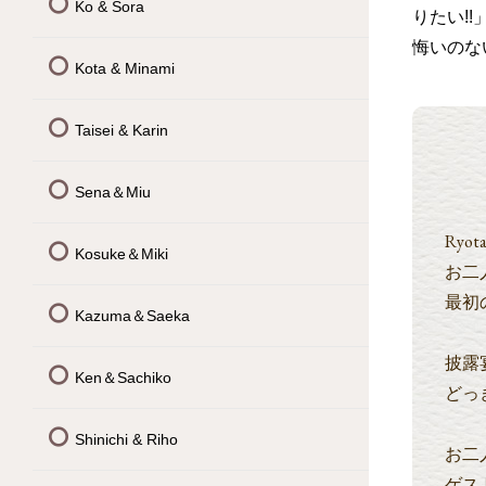
Ko & Sora
りたい!
悔いのな
Kota & Minami
Taisei & Karin
Sena＆Miu
Ryo
Kosuke＆Miki
お二
最初
Kazuma＆Saeka
披露
Ken＆Sachiko
どっ
Shinichi & Riho
お二
ゲス