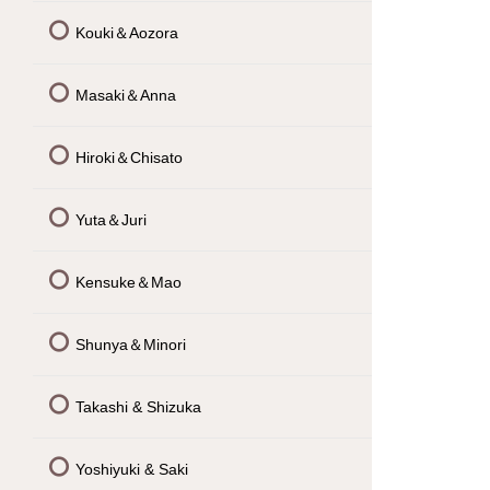
Kouki＆Aozora
Masaki＆Anna
Hiroki＆Chisato
Yuta＆Juri
Kensuke＆Mao
Shunya＆Minori
Takashi & Shizuka
Yoshiyuki & Saki