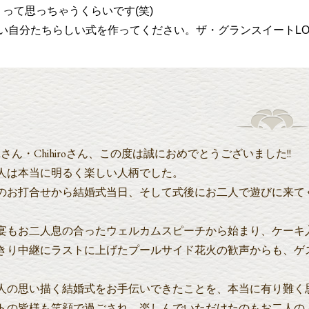
!」って思っちゃうくらいです(笑)
い自分たちらしい式を作ってください。ザ・グランスイートLO
taさん・Chihiroさん、この度は誠におめでとうございました!!
人は本当に明るく楽しい人柄でした。
のお打合せから結婚式当日、そして式後にお二人で遊びに来てく
宴もお二人息の合ったウェルカムスピーチから始まり、ケーキ
きり中継にラストに上げたプールサイド花火の歓声からも、ゲ
人の思い描く結婚式をお手伝いできたことを、本当に有り難く
トの皆様も笑顔で過ごされ、楽しんでいただけたのもお二人の