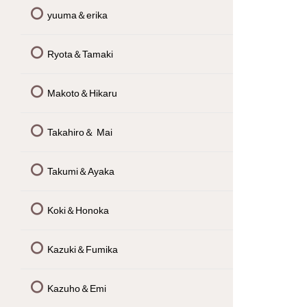
yuuma＆erika
Ryota＆Tamaki
Makoto＆Hikaru
Takahiro＆ Mai
Takumi＆Ayaka
Koki＆Honoka
Kazuki＆Fumika
Kazuho＆Emi