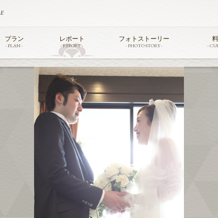
TE
プラン
レポート
フォトストーリー
料
- PLAN -
- REPORT -
- PHOTO STORY -
- CUI