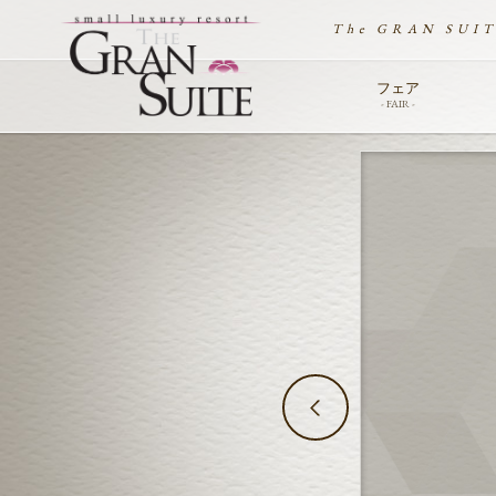
The GRAN SUI
フェア
- FAIR -