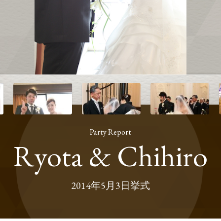
Party Report
Ryota & Chihiro
2014年5月3日挙式