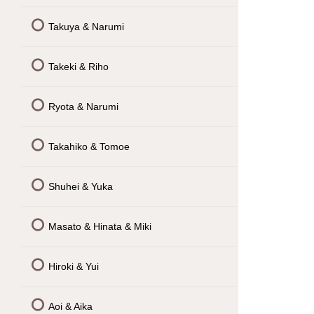
Takuya & Narumi
Takeki & Riho
Ryota & Narumi
Takahiko & Tomoe
Shuhei & Yuka
Masato & Hinata & Miki
Hiroki & Yui
Aoi & Aika