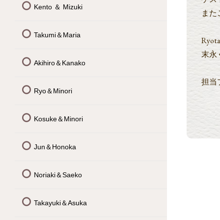
Kento ＆ Mizuki
また
Takumi＆Maria
Ryo
末永
Akihiro＆Kanako
担当
Ryo＆Minori
Kosuke＆Minori
Jun＆Honoka
Noriaki＆Saeko
Takayuki＆Asuka