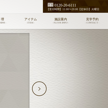
0120-20-6111
【受付時間】11:00〜20:00【定休日】火曜日
 理
アイテム
施設案内
見学予約
SINE -
- ITEM -
- FLOOR INFO -
- CONTACT -