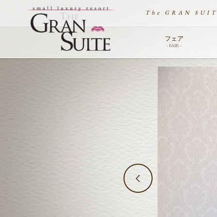
The GRAN SUI
フェア
- FAIR -