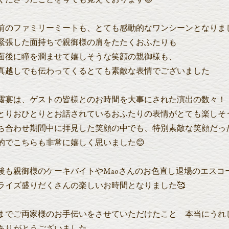
前のファミリーミートも、とても感動的なワンシーンとなりま
緊張した面持ちで親御様の肩をたたくおふたりも
面後に瞳を潤ませて嬉しそうな笑顔の親御様も、
真越しでも伝わってくるとても素敵な表情でございました
露宴は、ゲストの皆様とのお時間を大事にされた演出の数々！
とりおひとりとお話されているおふたりの表情がとても楽しそ
ち合わせ期間中に拝見した笑顔の中でも、特別素敵な笑顔だっ
的でこちらも非常に嬉しく思いました😊
後も親御様のケーキバイトやMaoさんのお色直し退場のエスコ
ライズ盛りだくさんの楽しいお時間となりました🥰
までご両家様のお手伝いをさせていただけたこと 本当にうれ
ありがとうございました