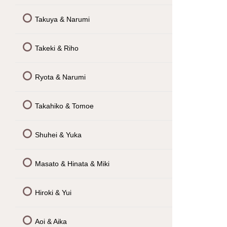
Takuya & Narumi
Takeki & Riho
Ryota & Narumi
Takahiko & Tomoe
Shuhei & Yuka
Masato & Hinata & Miki
Hiroki & Yui
Aoi & Aika