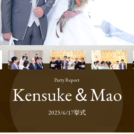
Party Report
Kensuke＆Mao
2023/6/17挙式