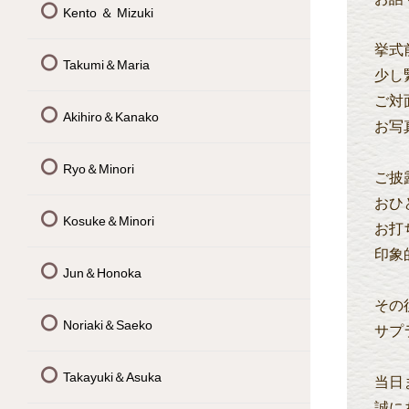
Kento ＆ Mizuki
挙式
Takumi＆Maria
少し
ご対
Akihiro＆Kanako
お写
Ryo＆Minori
ご披
おひ
Kosuke＆Minori
お打
印象
Jun＆Honoka
その
Noriaki＆Saeko
サプ
Takayuki＆Asuka
当日
誠に