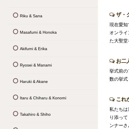
ザ・
Riku & Sana
現在愛知
Masafumi & Honoka
オンライ
た大聖堂
Akifumi & Erika
お二
Ryosei & Manami
挙式前の
数の挙式
Haruki & Akane
Itaru & Chiharu & Konomi
これ
私たちは
Takahiro & Shiho
り添って
ンナーさ