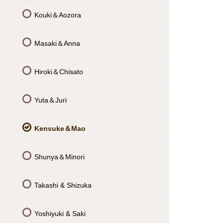
Kouki＆Aozora
Masaki＆Anna
Hiroki＆Chisato
Yuta＆Juri
Kensuke＆Mao
Shunya＆Minori
Takashi & Shizuka
Yoshiyuki & Saki