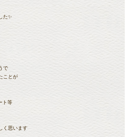
した✨
うで
たことが
ート等
しく思います