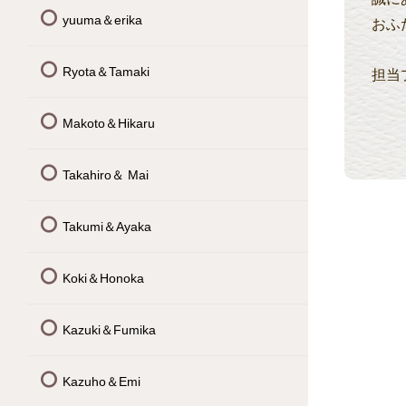
yuuma＆erika
おふ
Ryota＆Tamaki
担当
Makoto＆Hikaru
Takahiro＆ Mai
Takumi＆Ayaka
Koki＆Honoka
Kazuki＆Fumika
Kazuho＆Emi