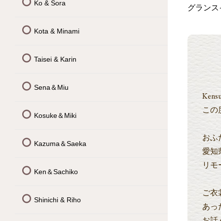
Ko & Sora
グランス
Kota & Minami
Taisei & Karin
Sena＆Miu
Ken
この
Kosuke＆Miki
おふ
Kazuma＆Saeka
愛知
リモ
Ken＆Sachiko
ご衣
Shinichi & Riho
あっ
お話