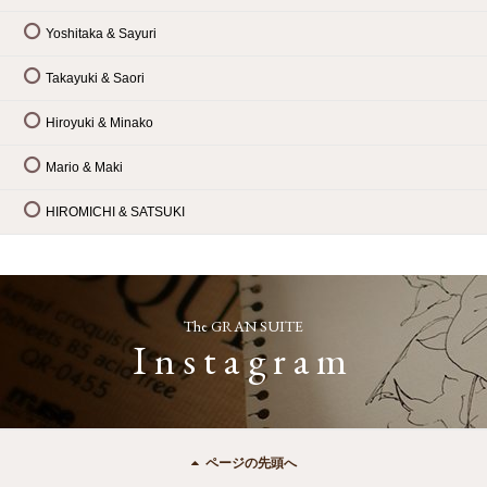
Yoshitaka & Sayuri
Takayuki & Saori
Hiroyuki & Minako
Mario & Maki
HIROMICHI & SATSUKI
The GRAN SUITE
Instagram
ページの先頭へ