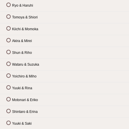
Ryo & Haruhi
Tomoya & Shiori
Kiichi & Momoka
Akira & Mirei
Shun & Riho
Wataru & Suzuka
Yoichiro & Miho
Yuuki & Rina
Motonari & Eriko
Shintaro & Erina
Yuuki & Saki