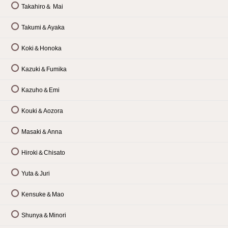
Takahiro＆ Mai
Takumi＆Ayaka
Koki＆Honoka
Kazuki＆Fumika
Kazuho＆Emi
Kouki＆Aozora
Masaki＆Anna
Hiroki＆Chisato
Yuta＆Juri
Kensuke＆Mao
Shunya＆Minori