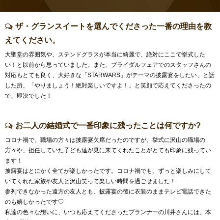
ザ・グランスイートを選んでくださった一番の理由を教
えてください。
大聖堂の雰囲気や、ステンドグラスが本当に綺麗で、絶対にここで挙式した
い！と以前から思っていました。また、ブライダルフェアでのスタッフさんの
対応もとても良く、大好きな「STARWARS」がテーマの披露宴をしたい、と話
した所、「やりましょう！絶対楽しいですよ！」と笑顔で応えてくださったの
で、即決でした！
お二人の結婚式で一番印象に残ったことは何ですか?
コロナ禍で、職場の方々は披露宴欠席だったのですが、挙式に沢山の職場の
方々や、担任していた子ども達が見に来てくれたことがとても印象に残ってい
ます！
披露宴はとにかく全てが楽しかったです。コロナ禍でも、ずっと楽しみにして
いてくれた家族や友人と沢山笑って楽しい時間を過ごせました！
参列できなかった遠方の友人とも、披露宴の後に衣装のままテレビ電話できた
のも嬉しかったです♡
私達の色々な想いに、いつも応えてくださったプランナーの川井さんには、本