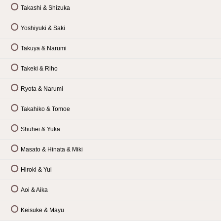
Takashi & Shizuka
Yoshiyuki & Saki
Takuya & Narumi
Takeki & Riho
Ryota & Narumi
Takahiko & Tomoe
Shuhei & Yuka
Masato & Hinata & Miki
Hiroki & Yui
Aoi & Aika
Keisuke & Mayu