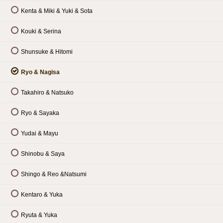
Kenta & Miki & Yuki & Sota
Kouki & Serina
Shunsuke & Hitomi
Ryo & Nagisa
Takahiro & Natsuko
Ryo & Sayaka
Yudai & Mayu
Shinobu & Saya
Shingo & Reo &Natsumi
Kentaro & Yuka
Ryuta & Yuka