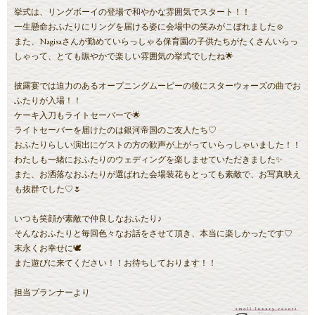
挙式は、リングボーイの登場で和やかな雰囲気でスタート！！
一生懸命おふたりにリングを届ける姿に会場中の笑みがこぼれました☺
また、Nagisaさんが勤めていらっしゃる保育園の子供たちがたくさんいらっ
しゃって、とても賑やかで楽しい雰囲気の挙式でしたね🌟
披露宴では迫力のあるオープニングムービーの後にスターウォーズの曲でお
ふたりが入場！！
ケーキ入刀もライトセーバーで🌟
ライトセーバーを届けたのは銀河帝国のご友人たち♡
おふたりらしい演出にゲストの方の歓声が上がっていらっしゃいました！！
わたしも一緒におふたりのウェディングを楽しませていただきました✨
また、お洒落なおふたりが選ばれた会場装花もとっても素敵で、お写真映え
も抜群でした♡🌷
いつも笑顔が素敵で仲良しなおふたり♪
そんなおふたりと毎回色々なお話をさせて頂き、本当に楽しかったです♡
末永くお幸せに🕊
また遊びに来てください！！お待ちしております！！
担当プランナーより