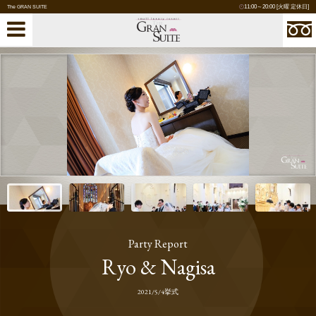
11:00～20:00 [火曜 定休日]
The GRAN SUITE
Party Report
Ryo & Nagisa
2021/5/4挙式