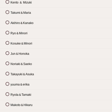
Kento ＆ Mizuki
Takumi＆Maria
Akihiro＆Kanako
Ryo＆Minori
Kosuke＆Minori
Jun＆Honoka
Noriaki＆Saeko
Takayuki＆Asuka
yuuma＆erika
Ryota＆Tamaki
Makoto＆Hikaru