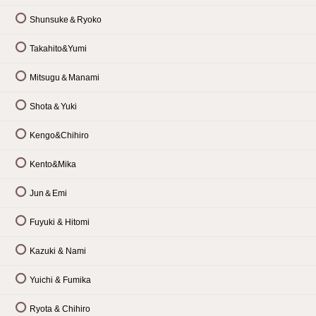
Shunsuke＆Ryoko
Takahito&Yumi
Mitsugu＆Manami
Shota＆Yuki
Kengo&Chihiro
Kento&Mika
Jun＆Emi
Fuyuki & Hitomi
Kazuki & Nami
Yuichi & Fumika
Ryota & Chihiro