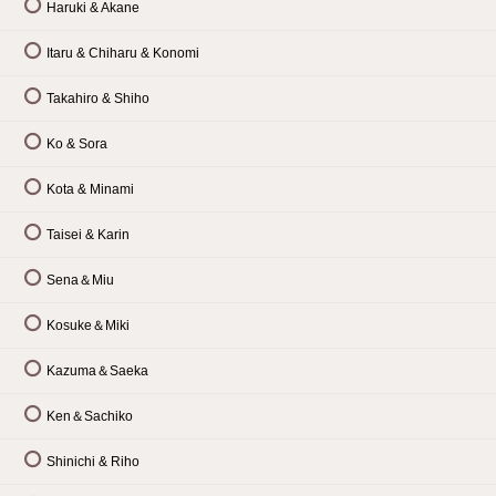
Haruki & Akane
Itaru & Chiharu & Konomi
Takahiro & Shiho
Ko & Sora
Kota & Minami
Taisei & Karin
Sena＆Miu
Kosuke＆Miki
Kazuma＆Saeka
Ken＆Sachiko
Shinichi & Riho