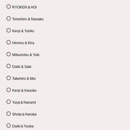
RYOKEN & AOI
Tomohiro & Nanako
Kenji & Yuriko
Hiromu & Kira
Mitsunobu & Yuki
Daiki & Saki
Takehiro & Mei
Kenji & Kanoko
Yuya＆Nanami
Shota＆Haruka
Daiki＆Yuuka