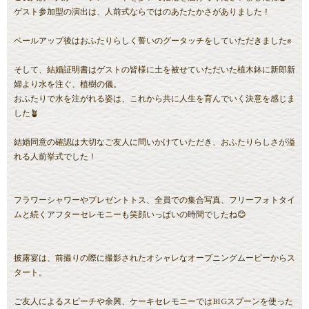
ゲスト参加型の演出は、人前式ならではのあたたかさがありました！
ベールアップ後はおふたりらしく誓いのグータッチをしていただきました✊
そして、結婚証明書はゲストの皆様に土を被せていただいた植木鉢に新郎新
婦より水を注ぐ、植樹の儀。
おふたりで水を注がれる姿は、これから共に人生を育んでいく決意を感じま
した🪴
結婚同意の確認は大切なご友人に問いかけていただき、おふたりらしさが溢
れる人前挙式でした！
フラワーシャワーやプレゼントトス、全員での集合写真、フリーフォトタイ
ムと続くアフターセレモニーも笑顔いっぱいの時間でしたね😊
披露宴は、前撮りの際に撮影されたオシャレなオープニングムービーからス
タート。
ご友人によるスピーチや余興、ケーキセレモニーではBIGスプーンを使った