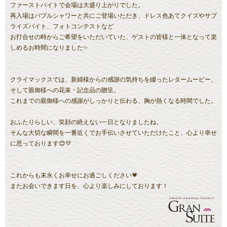
ファーストバイトで会場は大盛り上がりでした。
再入場はバブルシャワーと共にご登場いただき、ドレス色あてクイズやサプ
ライズバイト、フォトコンテストなど
お打合せの時からご希望をいただいていた、ゲストの皆様と一体となって楽
しめるお時間になりました✨
クライマックスでは、新婦様からの感謝の気持ちを綴ったレタームービー、
そして親御様への花束・記念品の贈呈。
これまでの親御様への感謝がしっかりと伝わる、胸が熱くなる時間でした。
おふたりらしい、笑顔の絶えない一日となりましたね。
そんな大切な瞬間を一番近くでお手伝いさせていただけたこと、心より幸せ
に思っております😊💛
これからも末永くお幸せにお過ごしください💗
またお会いできます日を、心より楽しみにしております！