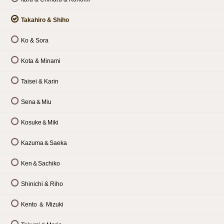
Takahiro & Shiho
Ko & Sora
Kota & Minami
Taisei & Karin
Sena＆Miu
Kosuke＆Miki
Kazuma＆Saeka
Ken＆Sachiko
Shinichi & Riho
Kento ＆ Mizuki