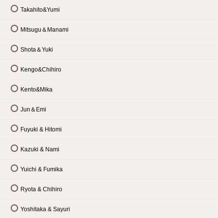
Takahito&Yumi
Mitsugu＆Manami
Shota＆Yuki
Kengo&Chihiro
Kento&Mika
Jun＆Emi
Fuyuki & Hitomi
Kazuki & Nami
Yuichi & Fumika
Ryota & Chihiro
Yoshitaka & Sayuri