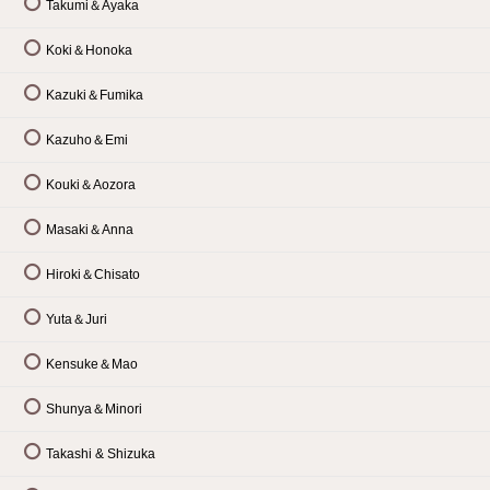
Takumi＆Ayaka
Koki＆Honoka
Kazuki＆Fumika
Kazuho＆Emi
Kouki＆Aozora
Masaki＆Anna
Hiroki＆Chisato
Yuta＆Juri
Kensuke＆Mao
Shunya＆Minori
Takashi & Shizuka