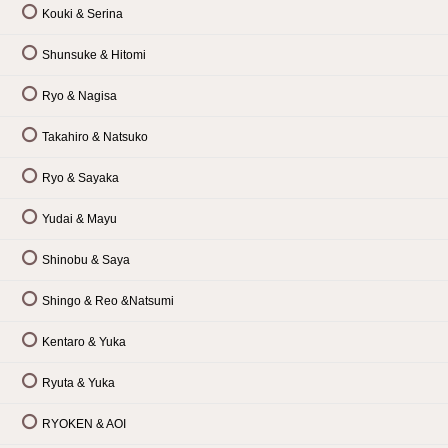
Kouki & Serina
Shunsuke & Hitomi
Ryo & Nagisa
Takahiro & Natsuko
Ryo & Sayaka
Yudai & Mayu
Shinobu & Saya
Shingo & Reo &Natsumi
Kentaro & Yuka
Ryuta & Yuka
RYOKEN & AOI