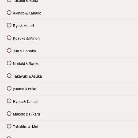
Takumi＆Maria
Akihiro＆Kanako
Ryo＆Minori
Kosuke＆Minori
Jun＆Honoka
Noriaki＆Saeko
Takayuki＆Asuka
yuuma＆erika
Ryota＆Tamaki
Makoto＆Hikaru
Takahiro＆ Mai