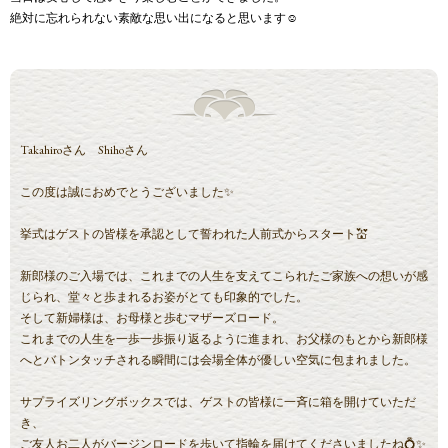
絶対に忘れられない素敵な思い出になると思います☺︎
Takahiroさん Shihoさん
この度は誠におめでとうございました✨
挙式はゲストの皆様を承認として誓われた人前式からスタート💒
新郎様のご入場では、これまでの人生を支えてこられたご家族への想いが感
じられ、堂々と歩まれるお姿がとても印象的でした。
そして新婦様は、お母様と歩むマザーズロード。
これまでの人生を一歩一歩振り返るように進まれ、お父様のもとから新郎様
へとバトンタッチされる瞬間には会場全体が優しい空気に包まれました。
サプライズリングボックスでは、ゲストの皆様に一斉に箱を開けていただ
き、
ご友人お二人がバージンロードを歩いて指輪を届けてくださいましたね💍✨