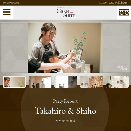
11:00～20:00 [火曜 定休日]
The GRAN SUITE
Party Report
Takahiro & Shiho
2025/05/05挙式