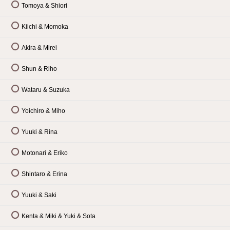
Tomoya & Shiori
Kiichi & Momoka
Akira & Mirei
Shun & Riho
Wataru & Suzuka
Yoichiro & Miho
Yuuki & Rina
Motonari & Eriko
Shintaro & Erina
Yuuki & Saki
Kenta & Miki & Yuki & Sota