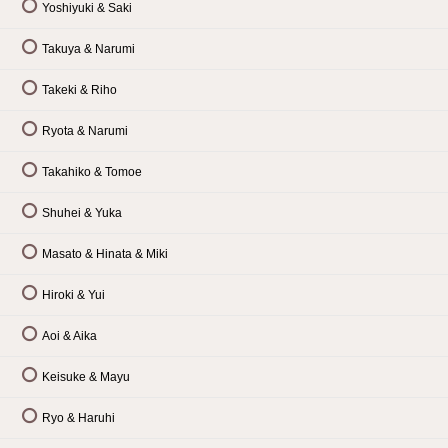
Yoshiyuki & Saki
Takuya & Narumi
Takeki & Riho
Ryota & Narumi
Takahiko & Tomoe
Shuhei & Yuka
Masato & Hinata & Miki
Hiroki & Yui
Aoi & Aika
Keisuke & Mayu
Ryo & Haruhi