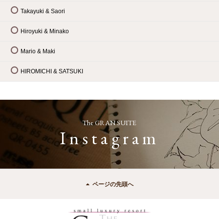
Takayuki & Saori
Hiroyuki & Minako
Mario & Maki
HIROMICHI & SATSUKI
The GRAN SUITE
Instagram
ページの先頭へ