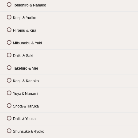
Tomohiro & Nanako
Kenji & Yuriko
Hiromu & Kira
Mitsunobu & Yuki
Daiki & Saki
Takehiro & Mei
Kenji & Kanoko
Yuya＆Nanami
Shota＆Haruka
Daiki＆Yuuka
Shunsuke＆Ryoko