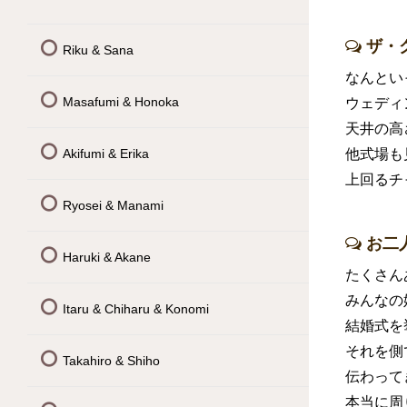
ザ・
Riku & Sana
なんとい
Masafumi & Honoka
ウェディ
天井の高
Akifumi & Erika
他式場も
上回るチ
Ryosei & Manami
お二
Haruki & Akane
たくさん
みんなの
Itaru & Chiharu & Konomi
結婚式を
それを側
Takahiro & Shiho
伝わって
本当に周