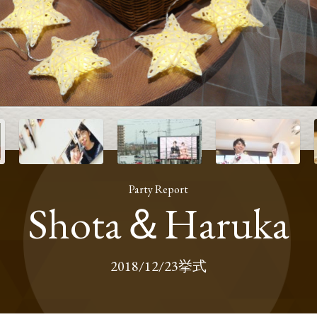
Party Report
Shota＆Haruka
2018/12/23挙式