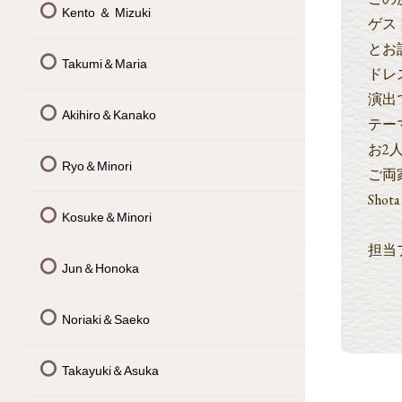
Kento ＆ Mizuki
ゲス
とお
Takumi＆Maria
ドレ
演出
Akihiro＆Kanako
テー
お2
Ryo＆Minori
ご両
Sho
Kosuke＆Minori
担当
Jun＆Honoka
Noriaki＆Saeko
Takayuki＆Asuka