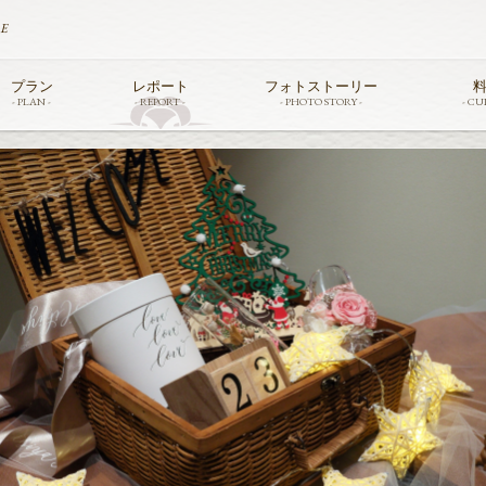
TE
プラン
レポート
フォトストーリー
料
- PLAN -
- REPORT -
- PHOTO STORY -
- CUI