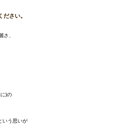
ください。
麗さ、
に)の
という思いが