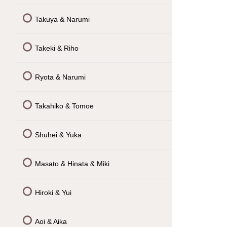
Takuya & Narumi
Takeki & Riho
Ryota & Narumi
Takahiko & Tomoe
Shuhei & Yuka
Masato & Hinata & Miki
Hiroki & Yui
Aoi & Aika