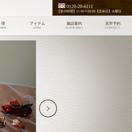
0120-20-6111
【受付時間】11:00〜20:00【定休日】火曜日
 理
アイテム
施設案内
見学予約
SINE -
- ITEM -
- FLOOR INFO -
- CONTACT -