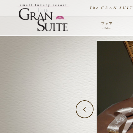
The GRAN SUI
フェア
- FAIR -