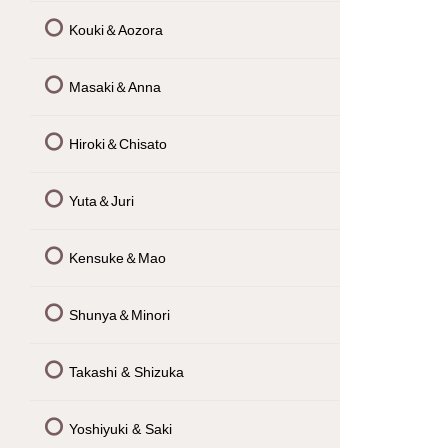
Kouki＆Aozora
Masaki＆Anna
Hiroki＆Chisato
Yuta＆Juri
Kensuke＆Mao
Shunya＆Minori
Takashi & Shizuka
Yoshiyuki & Saki