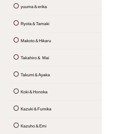
yuuma＆erika
Ryota＆Tamaki
Makoto＆Hikaru
Takahiro＆ Mai
Takumi＆Ayaka
Koki＆Honoka
Kazuki＆Fumika
Kazuho＆Emi