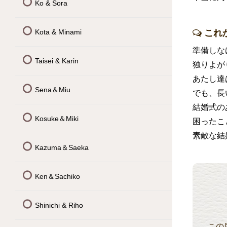
Ko & Sora
Kota & Minami
これ
準備しな
Taisei & Karin
独りよが
あたし達
Sena＆Miu
でも、長
結婚式の
Kosuke＆Miki
困ったこ
素敵な結
Kazuma＆Saeka
Ken＆Sachiko
Shinichi & Riho
この