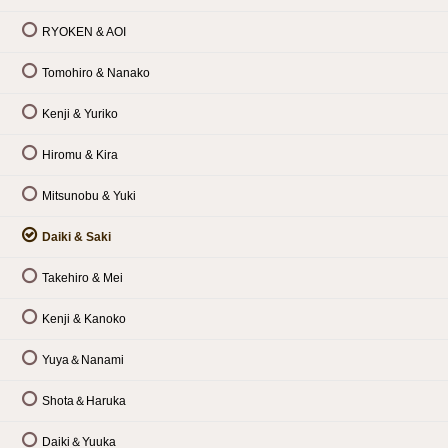
RYOKEN & AOI
Tomohiro & Nanako
Kenji & Yuriko
Hiromu & Kira
Mitsunobu & Yuki
Daiki & Saki
Takehiro & Mei
Kenji & Kanoko
Yuya＆Nanami
Shota＆Haruka
Daiki＆Yuuka