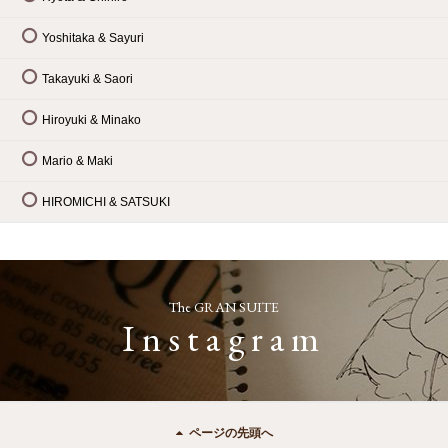
Yoshitaka & Sayuri
Takayuki & Saori
Hiroyuki & Minako
Mario & Maki
HIROMICHI & SATSUKI
The GRAN SUITE
Instagram
ページの先頭へ