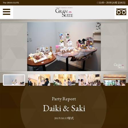
11:00～20:00 [火曜 定休日]
The GRAN SUITE
Party Report
Daiki & Saki
2019/10/19挙式