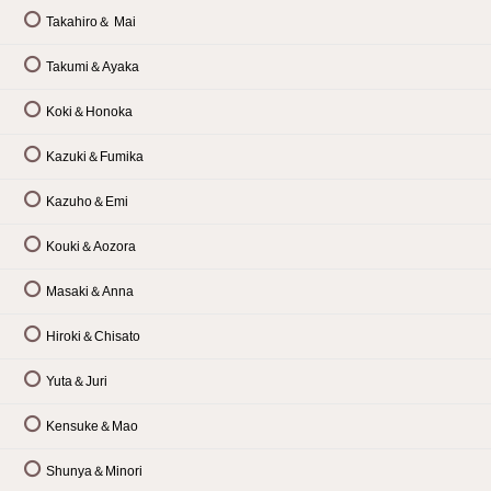
Takahiro＆ Mai
Takumi＆Ayaka
Koki＆Honoka
Kazuki＆Fumika
Kazuho＆Emi
Kouki＆Aozora
Masaki＆Anna
Hiroki＆Chisato
Yuta＆Juri
Kensuke＆Mao
Shunya＆Minori