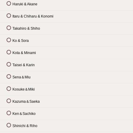
Haruki & Akane
Itaru & Chiharu & Konomi
Takahiro & Shiho
Ko & Sora
Kota & Minami
Taisei & Karin
Sena＆Miu
Kosuke＆Miki
Kazuma＆Saeka
Ken＆Sachiko
Shinichi & Riho