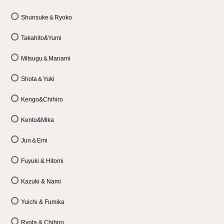
Shunsuke＆Ryoko
Takahito&Yumi
Mitsugu＆Manami
Shota＆Yuki
Kengo&Chihiro
Kento&Mika
Jun＆Emi
Fuyuki & Hitomi
Kazuki & Nami
Yuichi & Fumika
Ryota & Chihiro