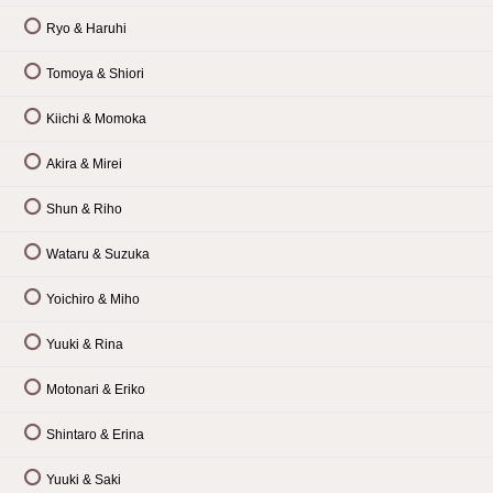
Ryo & Haruhi
Tomoya & Shiori
Kiichi & Momoka
Akira & Mirei
Shun & Riho
Wataru & Suzuka
Yoichiro & Miho
Yuuki & Rina
Motonari & Eriko
Shintaro & Erina
Yuuki & Saki