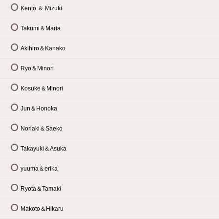
Kento ＆ Mizuki
Takumi＆Maria
Akihiro＆Kanako
Ryo＆Minori
Kosuke＆Minori
Jun＆Honoka
Noriaki＆Saeko
Takayuki＆Asuka
yuuma＆erika
Ryota＆Tamaki
Makoto＆Hikaru