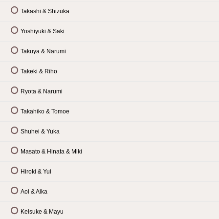
Takashi & Shizuka
Yoshiyuki & Saki
Takuya & Narumi
Takeki & Riho
Ryota & Narumi
Takahiko & Tomoe
Shuhei & Yuka
Masato & Hinata & Miki
Hiroki & Yui
Aoi & Aika
Keisuke & Mayu