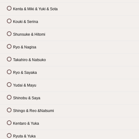
Kenta & Miki & Yuki & Sota
Kouki & Serina
Shunsuke & Hitomi
Ryo & Nagisa
Takahiro & Natsuko
Ryo & Sayaka
Yudai & Mayu
Shinobu & Saya
Shingo & Reo &Natsumi
Kentaro & Yuka
Ryuta & Yuka